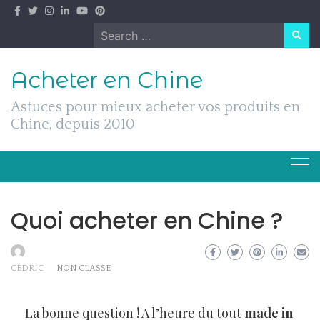
Skip
to
Search
content
for:
Acheter en Chine
Astuces pour mieux acheter vos produits en
Chine, depuis 2010
Quoi acheter en Chine ?
CÉDRIC
NON CLASSÉ
La bonne question ! A l’heure du tout
made in