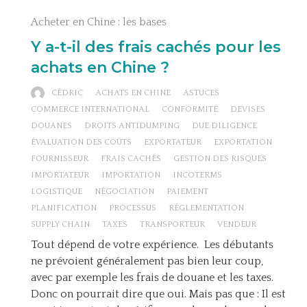
Acheter en Chine : les bases
Y a-t-il des frais cachés pour les
achats en Chine ?
CÉDRIC
ACHATS EN CHINE
ASTUCES
COMMERCE INTERNATIONAL
CONFORMITÉ
DEVISES
DOUANES
DROITS ANTIDUMPING
DUE DILIGENCE
ÉVALUATION DES COÛTS
EXPORTATEUR
EXPORTATION
FOURNISSEUR
FRAIS CACHÉS
GESTION DES RISQUES
IMPORTATEUR
IMPORTATION
INCOTERMS
LOGISTIQUE
NÉGOCIATION
PAIEMENT
PLANIFICATION
PROCESSUS
RÉGLEMENTATION
SUPPLY CHAIN
TAXES
TRANSPORTEUR
VENDEUR
Tout dépend de votre expérience. Les débutants
ne prévoient généralement pas bien leur coup,
avec par exemple les frais de douane et les taxes.
Donc on pourrait dire que oui. Mais pas que : Il est