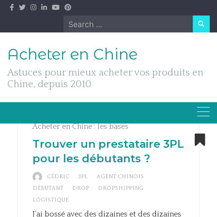
Skip
to
Search
content
for:
Acheter en Chine
Astuces pour mieux acheter vos produits en
Chine, depuis 2010
Acheter en Chine : les bases
Trouver un prestataire 3PL
pour les débutants ?
CÉDRIC
3PL
AGENT CHINOIS
DÉBUTANT
DROP
DROPSHIPPING
LOGISTIQUE
J’ai bossé avec des dizaines et des dizaines