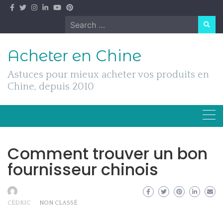
Skip
to
Search
content
for:
Acheter en Chine
Astuces pour mieux acheter vos produits en
Chine, depuis 2010
Comment trouver un bon
fournisseur chinois
CÉDRIC
NON CLASSÉ