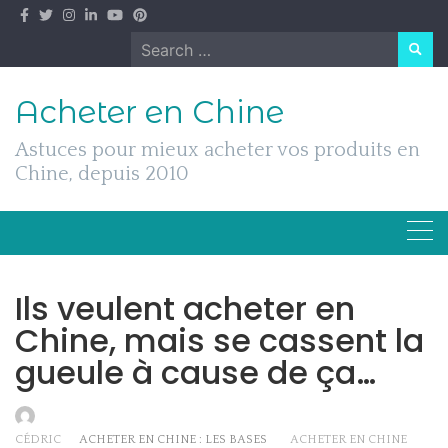
Skip
to
Search
content
for:
Acheter en Chine
Astuces pour mieux acheter vos produits en
Chine, depuis 2010
Ils veulent acheter en
Chine, mais se cassent la
gueule à cause de ça…
CÉDRIC
ACHETER EN CHINE : LES BASES
ACHETER EN CHINE