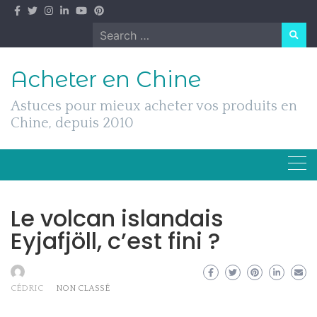
Skip
to
Search
content
for:
Acheter en Chine
Astuces pour mieux acheter vos produits en
Chine, depuis 2010
Le volcan islandais
Eyjafjöll, c’est fini ?
CÉDRIC
NON CLASSÉ