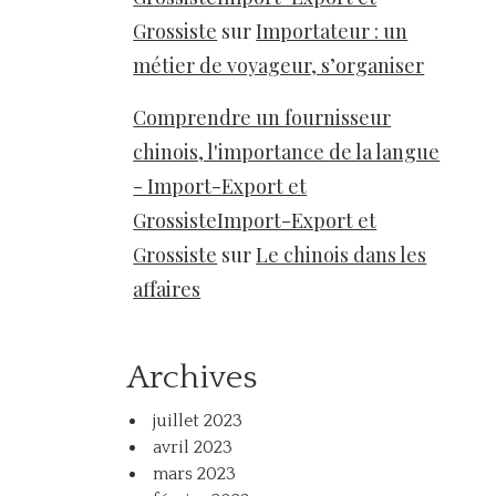
Grossiste
sur
Importateur : un
métier de voyageur, s’organiser
Comprendre un fournisseur
chinois, l'importance de la langue
- Import-Export et
GrossisteImport-Export et
Grossiste
sur
Le chinois dans les
affaires
Archives
juillet 2023
avril 2023
mars 2023