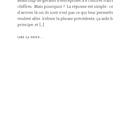
Beaucoup de gérants d’entreprises à 6 chiffres n’arri
chiffres. Mais pourquoi ? La réponse est simple : ce
d’arriver là où ils sont n’est pas ce qui leur permettr
veulent aller. (relisez la phrase précédente, ça aid
principe, et […]
LIRE LA SUITE...