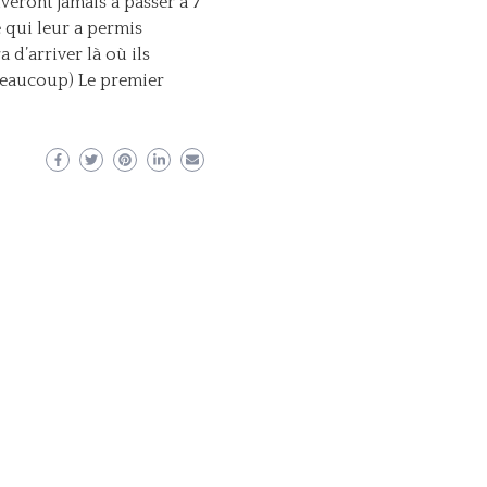
veront jamais à passer à 7
 qui leur a permis
a d’arriver là où ils
e beaucoup) Le premier