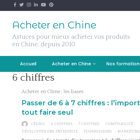
Skip
to
content
Acheter en Chine
Astuces pour mieux acheter vos produits
en Chine, depuis 2010
Accueil
Acheter en Chine
Nos formation
6 chiffres
Acheter en Chine : les bases
Passer de 6 à 7 chiffres : l’impo
tout faire seul
CÉDRIC
6 CHIFFRES
7 CHIFFRES
COMPTABILITÉ
DÉVELOPPER UNE ENTREPRISE
FOURNISSEURS
MARKETIN