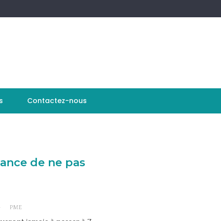
s
Contactez-nous
rtance de ne pas
G
PME