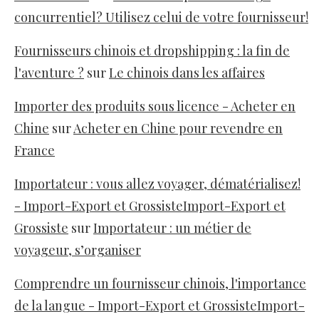
concurrentiel? Utilisez celui de votre fournisseur!
Fournisseurs chinois et dropshipping : la fin de
l'aventure ?
sur
Le chinois dans les affaires
Importer des produits sous licence - Acheter en
Chine
sur
Acheter en Chine pour revendre en
France
Importateur : vous allez voyager, dématérialisez!
- Import-Export et GrossisteImport-Export et
Grossiste
sur
Importateur : un métier de
voyageur, s’organiser
Comprendre un fournisseur chinois, l'importance
de la langue - Import-Export et GrossisteImport-