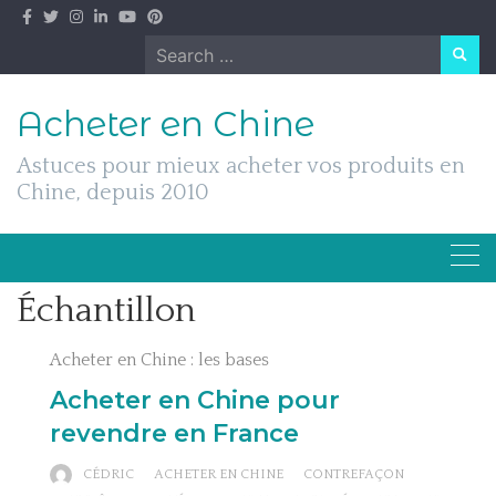
Skip
to
Search
content
for:
Acheter en Chine
Astuces pour mieux acheter vos produits en
Chine, depuis 2010
Échantillon
Acheter en Chine : les bases
Acheter en Chine pour
revendre en France
CÉDRIC
ACHETER EN CHINE
CONTREFAÇON