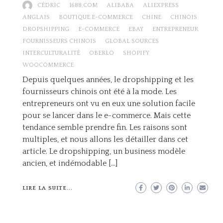
CÉDRIC
1688.COM
ALIBABA
ALIEXPRESS
ANGLAIS
BOUTIQUE E-COMMERCE
CHINE
CHINOIS
DROPSHIPPING
E-COMMERCE
EBAY
ENTREPRENEUR
FOURNISSEURS CHINOIS
GLOBAL SOURCES
INTERCULTURALITÉ
OBERLO
SHOPIFY
WOOCOMMERCE
Depuis quelques années, le dropshipping et les
fournisseurs chinois ont été à la mode. Les
entrepreneurs ont vu en eux une solution facile
pour se lancer dans le e-commerce. Mais cette
tendance semble prendre fin. Les raisons sont
multiples, et nous allons les détailler dans cet
article. Le dropshipping, un business modèle
ancien, et indémodable […]
LIRE LA SUITE...