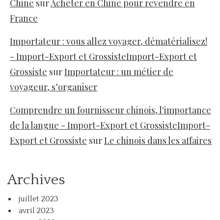
Chine
sur
Acheter en Chine pour revendre en
France
Importateur : vous allez voyager, dématérialisez!
- Import-Export et GrossisteImport-Export et
Grossiste
sur
Importateur : un métier de
voyageur, s’organiser
Comprendre un fournisseur chinois, l'importance
de la langue - Import-Export et GrossisteImport-
Export et Grossiste
sur
Le chinois dans les affaires
Archives
juillet 2023
avril 2023