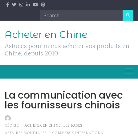
Skip
to
Search
content
for:
Acheter en Chine
Astuces pour mieux acheter vos produits en
Chine, depuis 2010
La communication avec
les fournisseurs chinois
CÉDRIC
ACHETER EN CHINE : LES BASES
AFFAIRES MONDIALES
COMMERCE INTERNATIONAL