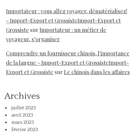
Importateur : vous allez voyager, dématérialisez!
- Import-Export et GrossisteImport-Export et
Grossiste
sur
Importateur : un métier de
voyageur, s’organiser
Comprendre un fournisseur chinois, l'importance
de la langue - Import-Export et GrossisteImport-
Export et Grossiste
sur
Le chinois dans les affaires
Archives
juillet 2023
avril 2023
mars 2023
février 2023