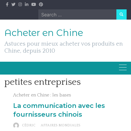
Skip
to
Search
content
for:
Acheter en Chine
Astuces pour mieux acheter vos produits en
Chine, depuis 2010
petites entreprises
Acheter en Chine : les bases
La communication avec les
fournisseurs chinois
CÉDRIC
AFFAIRES MONDIALES