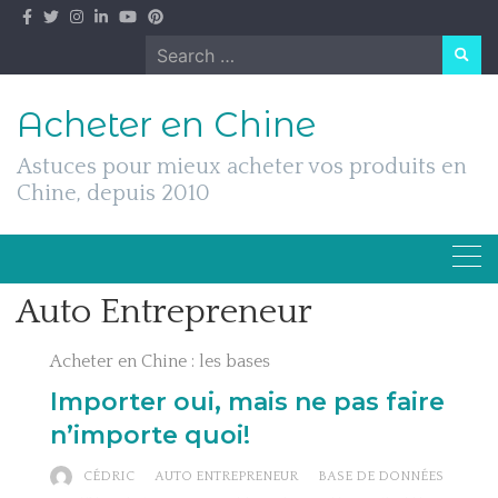
Skip
to
Search
content
for:
Acheter en Chine
Astuces pour mieux acheter vos produits en
Chine, depuis 2010
Auto Entrepreneur
Acheter en Chine : les bases
Importer oui, mais ne pas faire
n’importe quoi!
CÉDRIC
AUTO ENTREPRENEUR
BASE DE DONNÉES