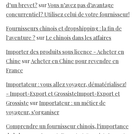
d’un brevet?
sur
Vous n’avez pas d’avantage
concurrentiel? Utilisez celui de votre fournisseur!
Fournisseurs chinois et dropshipping : la fin de
l'aventure ?
sur
Le chinois dans les affaires
Importer des produits sous licence - Acheter en
Chine
sur
Acheter en Chine pour revendre en
France
Importateur : vous allez voyager, dématérialisez!
- Import-Export et GrossisteImport-Export et
Grossiste
sur
Importateur : un métier de
voyageur, s’organiser
Comprendre un fournisseur chinois, l'importance