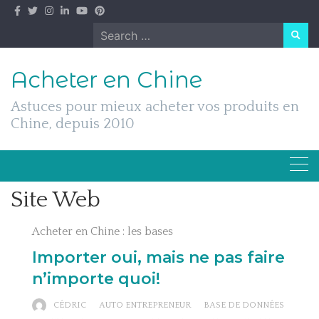
Skip
to
Search
content
for:
Acheter en Chine
Astuces pour mieux acheter vos produits en
Chine, depuis 2010
Site Web
Acheter en Chine : les bases
Importer oui, mais ne pas faire
n’importe quoi!
CÉDRIC
AUTO ENTREPRENEUR
BASE DE DONNÉES