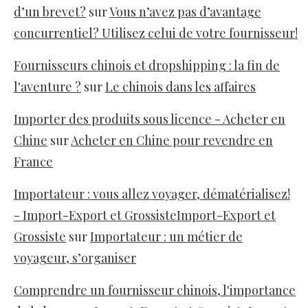
d’un brevet?
sur
Vous n’avez pas d’avantage
concurrentiel? Utilisez celui de votre fournisseur!
Fournisseurs chinois et dropshipping : la fin de
l'aventure ?
sur
Le chinois dans les affaires
Importer des produits sous licence - Acheter en
Chine
sur
Acheter en Chine pour revendre en
France
Importateur : vous allez voyager, dématérialisez!
- Import-Export et GrossisteImport-Export et
Grossiste
sur
Importateur : un métier de
voyageur, s’organiser
Comprendre un fournisseur chinois, l'importance