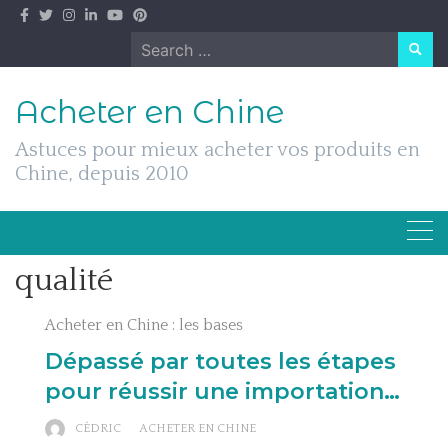
Skip
to
Search
content
for:
Acheter en Chine
Astuces pour mieux acheter vos produits en
Chine, depuis 2010
qualité
Acheter en Chine : les bases
Dépassé par toutes les étapes
pour réussir une importation…
CÉDRIC
ACHETER EN CHINE