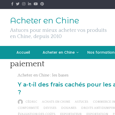
Skip
to
content
Acheter en Chine
Astuces pour mieux acheter vos produits
en Chine, depuis 2010
Accueil
Acheter en Chine
Nos formation
paiement
Acheter en Chine : les bases
Y a-t-il des frais cachés pour les
?
CÉDRIC
ACHATS EN CHINE
ASTUCES
COMMERCE IN
CONFORMITÉ
DEVISES
DOUANES
DROITS ANTIDUMPIN
ÉVALUATION DES COÛTS
EXPORTATEUR
EXPORTATION
F