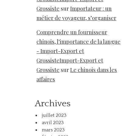
Grossiste
sur
Importateur : un
métier de voyageur, s’organiser
Comprendre un fournisseur
chinois, l'importance de la langue
- Import-Export et
GrossisteImport-Export et
Grossiste
sur
Le chinois dans les
affaires
Archives
juillet 2023
avril 2023
mars 2023