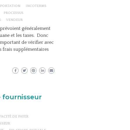
PORTATION
INCOTERMS
PROCESSUS
R
VENDEUR
 prévoient généralement
uane et les taxes. Donc
 important de vérifier avec
es frais supplémentaires
e fournisseur
PACITÉ DE PAYER
SSEUR