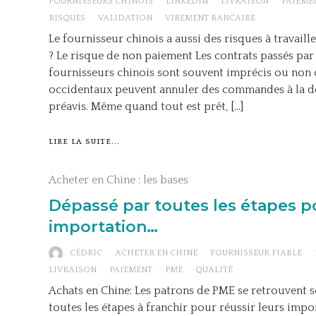
FOURNISSEURS CHINOIS
LINKEDIN
LIVRAISON
PAIEME
RISQUES
VALIDATION
VIREMENT BANCAIRE
Le fournisseur chinois a aussi des risques à travaille
? Le risque de non paiement Les contrats passés par 
fournisseurs chinois sont souvent imprécis ou non c
occidentaux peuvent annuler des commandes à la d
préavis. Même quand tout est prêt, […]
LIRE LA SUITE...
Acheter en Chine : les bases
Dépassé par toutes les étapes p
importation…
CÉDRIC
ACHETER EN CHINE
FOURNISSEUR FIABLE
LIVRAISON
PAIEMENT
PME
QUALITÉ
Achats en Chine: Les patrons de PME se retrouvent 
toutes les étapes à franchir pour réussir leurs impo