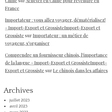
Chine
sur
Acheter en Chine pour revendre en
France
Importateur : vous allez voyager, dématérialisez!
- Import-Export et GrossisteImport-Export et
Grossiste
sur
Importateur : un métier de
voyageur, s’organiser
Comprendre un fournisseur chinois, l'importance
de la langue - Import-Export et GrossisteImport-
Export et Grossiste
sur
Le chinois dans les affaires
Archives
juillet 2023
avril 2023