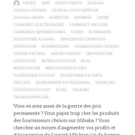
CÉDRIC
1688
ACHAT DIRECT
ALIBABA
ALIBABA EXPRESS
ALIBABA GOLD SUPPLIER
ALIBABA GROUP
BÉNÉFICES
BUSINESS
CHINE
COMMERCE ÉLECTRONIQUE
COMMERCE EN LIGNE
COMMERCE INTERNATIONAL
COÛTS
ÉCONOMIES
ÉCOSYSTÈME ALIBABA
ENTREPRISES CHINOISES
EXPÉDITION
FOURNISSEURS
FOURNISSEURS CHINOIS
GUERRE DES PRIX
IMPORT-EXPORT
IMPORTATION
LOGISTIQUE
MONDIALISATION
MOQ
NÉGOCIATION
NÉGOCIATION DE PRIX
PLATEFORME D'ACHAT
PLATEFORME DE VENTE
PRIX BAS
RECRUTEMENT DE PERSONNEL
SOURCING
STRATÉGIE D'ACHAT
TAXES
TRADING
TRANSFRONTALIER
Vous en avez assez de la guerre des prix
permanente ? Vous payez trop cher les produits
des fournisseurs chinois sur Alibaba ? Vous
cherchez un moyen d’augmenter vos profits et