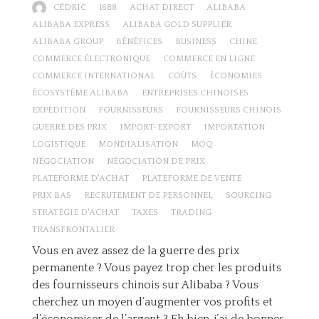
CÉDRIC
1688
ACHAT DIRECT
ALIBABA
ALIBABA EXPRESS
ALIBABA GOLD SUPPLIER
ALIBABA GROUP
BÉNÉFICES
BUSINESS
CHINE
COMMERCE ÉLECTRONIQUE
COMMERCE EN LIGNE
COMMERCE INTERNATIONAL
COÛTS
ÉCONOMIES
ÉCOSYSTÈME ALIBABA
ENTREPRISES CHINOISES
EXPÉDITION
FOURNISSEURS
FOURNISSEURS CHINOIS
GUERRE DES PRIX
IMPORT-EXPORT
IMPORTATION
LOGISTIQUE
MONDIALISATION
MOQ
NÉGOCIATION
NÉGOCIATION DE PRIX
PLATEFORME D'ACHAT
PLATEFORME DE VENTE
PRIX BAS
RECRUTEMENT DE PERSONNEL
SOURCING
STRATÉGIE D'ACHAT
TAXES
TRADING
TRANSFRONTALIER
Vous en avez assez de la guerre des prix
permanente ? Vous payez trop cher les produits
des fournisseurs chinois sur Alibaba ? Vous
cherchez un moyen d’augmenter vos profits et