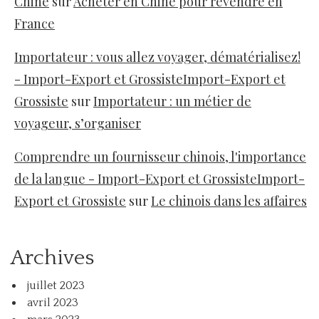
Chine
sur
Acheter en Chine pour revendre en
France
Importateur : vous allez voyager, dématérialisez!
- Import-Export et GrossisteImport-Export et
Grossiste
sur
Importateur : un métier de
voyageur, s’organiser
Comprendre un fournisseur chinois, l'importance
de la langue - Import-Export et GrossisteImport-
Export et Grossiste
sur
Le chinois dans les affaires
Archives
juillet 2023
avril 2023