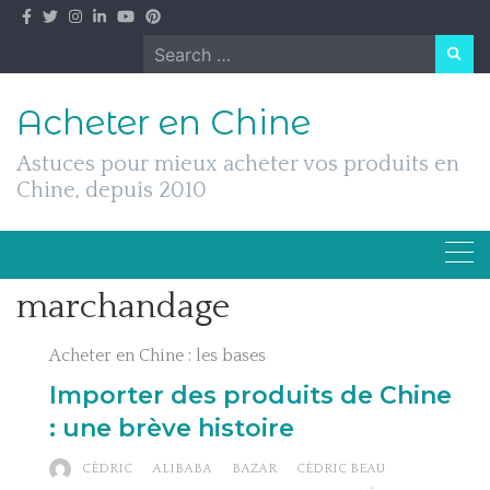
Skip
to
Search
content
for:
Acheter en Chine
Astuces pour mieux acheter vos produits en
Chine, depuis 2010
marchandage
Acheter en Chine : les bases
Importer des produits de Chine
: une brève histoire
CÉDRIC
ALIBABA
BAZAR
CÉDRIC BEAU