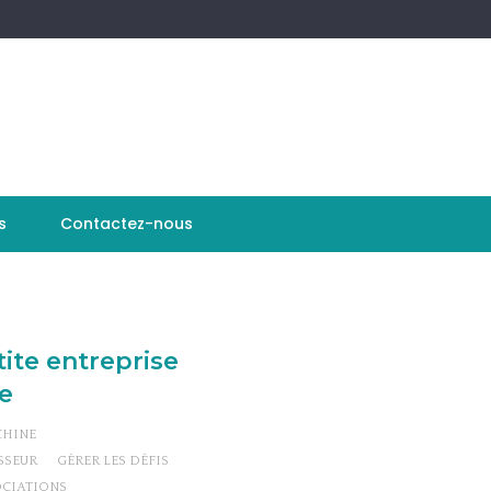
s
Contactez-nous
ite entreprise
e
CHINE
SSEUR
GÉRER LES DÉFIS
CIATIONS