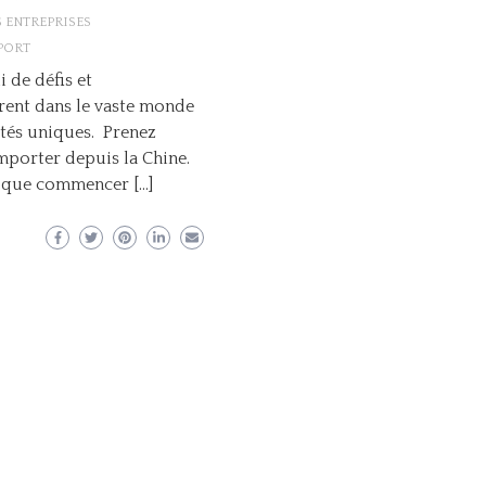
S ENTREPRISES
PORT
 de défis et
urent dans le vaste monde
tés uniques. Prenez
importer depuis la Chine.
it que commencer […]