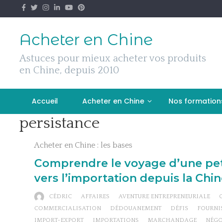
Skip
to
content
Acheter en Chine
Astuces pour mieux acheter vos produits
en Chine, depuis 2010
Accueil
Acheter en Chine
Nos formation
persistance
Acheter en Chine : les bases
Comprendre le voyage d’une pet
vers l’importation depuis la Chin
CÉDRIC
AFFAIRES
AVENTURE ENTREPRENEURIALE
COMMERCIALISATION
DÉDOUANEMENT
DÉFIS
FOURNI
IMPORT-EXPORT
IMPORTATIONS
MARCHANDAGE
NÉGO