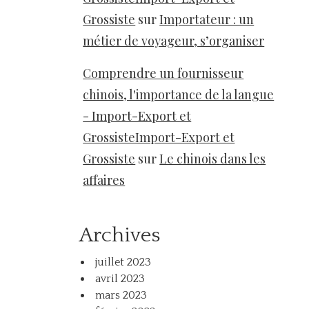
Grossiste
sur
Importateur : un
métier de voyageur, s’organiser
Comprendre un fournisseur
chinois, l'importance de la langue
- Import-Export et
GrossisteImport-Export et
Grossiste
sur
Le chinois dans les
affaires
Archives
juillet 2023
avril 2023
mars 2023