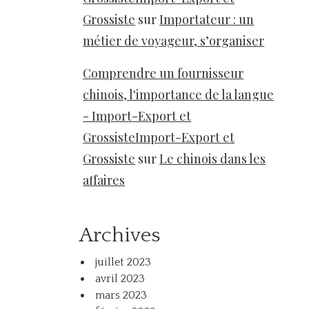
Grossiste
sur
Importateur : un
métier de voyageur, s’organiser
Comprendre un fournisseur
chinois, l'importance de la langue
- Import-Export et
GrossisteImport-Export et
Grossiste
sur
Le chinois dans les
affaires
Archives
juillet 2023
avril 2023
mars 2023