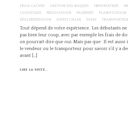
FRAIS CACHÉS
GESTION DES RISQUES
IMPORTATEUR
IM
LOGISTIQUE
NÉGOCIATION
PAIEMENT
PLANIFICATION
RÉGLEMENTATION
SUPPLY CHAIN
TAXES
TRANSPORTEU
Tout dépend de votre expérience. Les débutants ne
pas bien leur coup, avec par exemple les frais de do
on pourrait dire que oui. Mais pas que : Il est aussi
le vendeur ou le transporteur pour savoir s’il y a d
avant […]
LIRE LA SUITE...