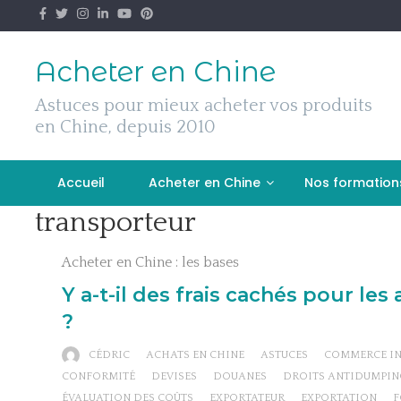
Skip
to
content
Acheter en Chine
Astuces pour mieux acheter vos produits
en Chine, depuis 2010
Accueil
Acheter en Chine
Nos formation
transporteur
Acheter en Chine : les bases
Y a-t-il des frais cachés pour les
?
CÉDRIC
ACHATS EN CHINE
ASTUCES
COMMERCE IN
CONFORMITÉ
DEVISES
DOUANES
DROITS ANTIDUMPIN
ÉVALUATION DES COÛTS
EXPORTATEUR
EXPORTATION
F