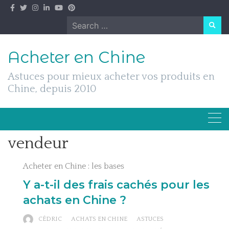
Skip
to
Search
content
for:
Acheter en Chine
Astuces pour mieux acheter vos produits en
Chine, depuis 2010
vendeur
Acheter en Chine : les bases
Y a-t-il des frais cachés pour les
achats en Chine ?
CÉDRIC
ACHATS EN CHINE
ASTUCES